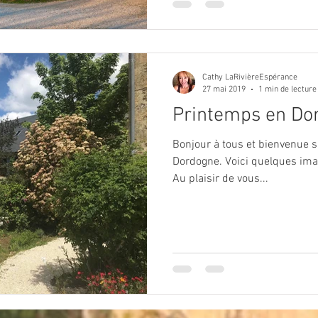
Cathy LaRivièreEspérance
27 mai 2019
1 min de lecture
Printemps en Do
Bonjour à tous et bienvenue s
Dordogne. Voici quelques ima
Au plaisir de vous...