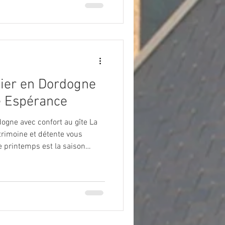
nier en Dordogne
re Espérance
ogne avec confort au gîte La
trimoine et détente vous
e printemps est la saison
ogne et ses merveilles
e avril à fin mai 2026, venez
ce, un village de gîtes
deux pas de la rivière
randonneurs, profitez d’un
fort pou