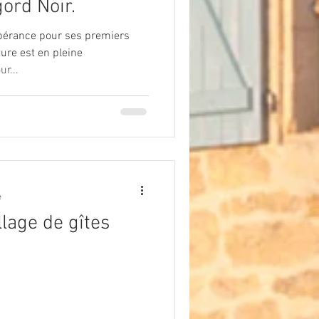
ord Noir.
spérance pour ses premiers
ure est en pleine
ur...
e
llage de gîtes