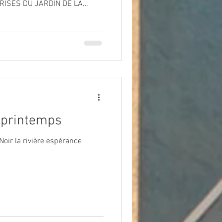
CERISES DU JARDIN DE LA
6-dordogne-baignade-cerises
s gîtes de la rivière
plage grande piscine calme
leil à la
ant en écoutant le chant des
 printemps
Noir la rivière espérance