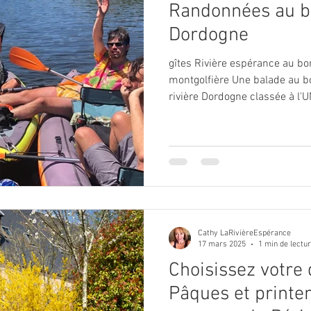
Randonnées au bo
Dordogne
gîtes Rivière espérance au b
montgolfière Une balade au bo
rivière Dordogne classée à l'
la beauté de ses rives. Rende
rivière espérance à Veyrigna
un long parcours avec des ber
Vous pouvez aussi prendre de 
rivière depuis les airs. En ét
canoës nature à 50
Cathy LaRivièreEspérance
17 mars 2025
1 min de lectu
Choisissez votre 
Pâques et print