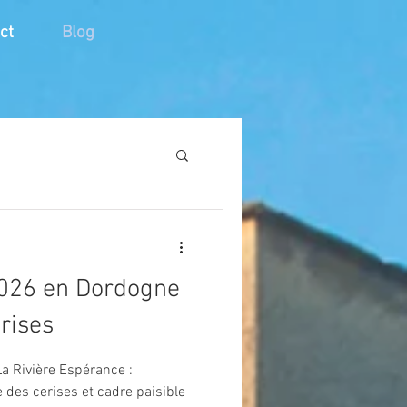
ct
Blog
2026 en Dordogne
rises
 La Rivière Espérance :
e des cerises et cadre paisible