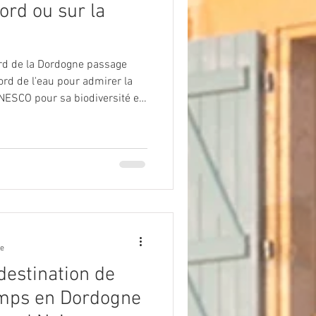
rd ou sur la
ord de la Dordogne passage
rd de l'eau pour admirer la
UNESCO pour sa biodiversité et
z vous à 500 m des gîtes de la
c ou bien à Sainte Mondane sur
ges propices à la baignade.
la hauteur et admirer la
é la descente en canoës (base
re
destination de
emps en Dordogne