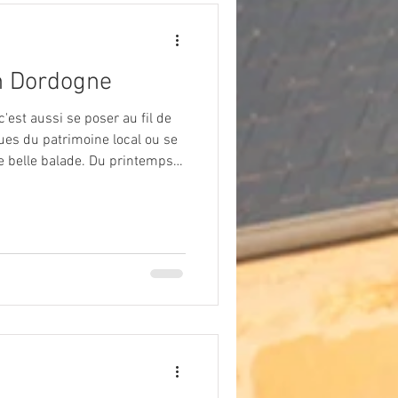
n Dordogne
est aussi se poser au fil de
ques du patrimoine local ou se
e belle balade. Du printemps à
sme en Périgord Noir sur des
elon-
isirs-et-activites-de-plein-