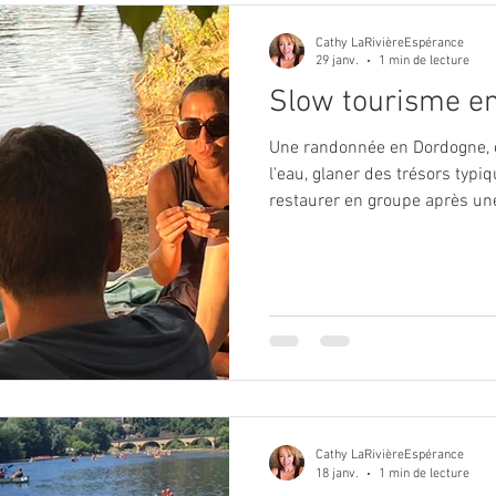
Cathy LaRivièreEspérance
29 janv.
1 min de lecture
Slow tourisme e
Une randonnée en Dordogne, c'
l'eau, glaner des trésors typi
restaurer en groupe après un
l'automne, c'est le slow touri
sentiers balisés près des gîtes : https://www.fen
tourisme.com/a-voir-a-faire/lo
air/
Cathy LaRivièreEspérance
18 janv.
1 min de lecture