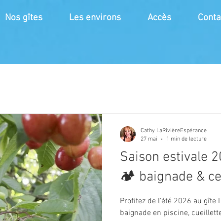
Nos gîtes
Les environs
Accès
Conta
Cathy LaRivièreEspérance
27 mai
1 min de lecture
Saison estivale 
🏕️ baignade & ce
Profitez de l'été 2026 au gîte
baignade en piscine, cueillett