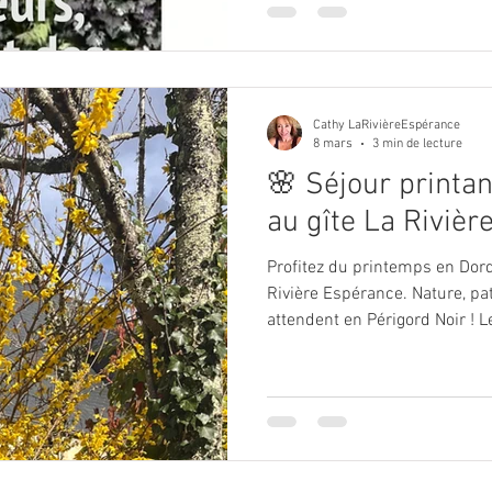
Cathy LaRivièreEspérance
8 mars
3 min de lecture
🌸 Séjour printa
au gîte La Riviè
Profitez du printemps en Dord
Rivière Espérance. Nature, pa
attendent en Périgord Noir ! L
idéale pour découvrir la Dord
naturelles et patrimoniales. D
séjourner à La Rivière Espéran
charmant situé à Veyrignac, à 
Dordogne. Familles, couples, 
cadre authentique et tout con