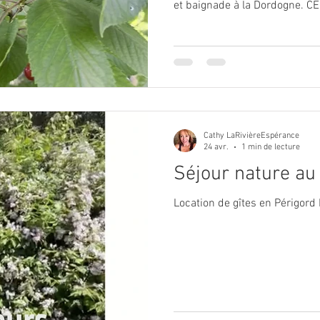
et baignade à la Dordogne. 
RIVIERE ESPERANCE /ete-202
baignade à la Dordogne près de
espérance à Sainte Mondane 
dans un cadre bucolique baignade et bain de so
piscine, cadre calme et repos
oiseaux.
Cathy LaRivièreEspérance
24 avr.
1 min de lecture
Séjour nature au
Location de gîtes en Périgord 