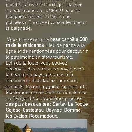
pureté. La rivière Dordogne classée
au patrimoine de l'UNESCO pour sa
b
iosphère est parmi les moins
polluées d'Europe et vous attend pour
la baignade.
Vous trouverez une
base canoë à 500
m de la résidence
. Lieu de pêche à la
ligne et de randonnées pour découvrir
le patrimoine en slow tourisme.
Loin de la foule, vous pouvez
découvrir des parcours sauvages où
la beauté du paysage s'allie à la
découverte de la faune : poissons,
canards, hérons, cygnes, rapaces, etc.
Idéalement situés dans le triangle d'or
du Périgord Noir, vous êtes proches
d
es plus beaux sites : Sarlat, La Roque
Gajeac, Castelnau, Beynac, Domme
,
les Eyzies
,
Rocamadour..
.