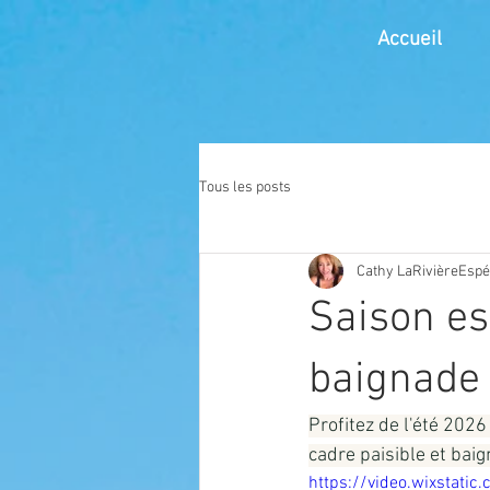
Accueil
Tous les posts
Cathy LaRivièreEsp
Saison es
baignade 
Profitez de l'été 2026
cadre paisible et bai
https://video.wixsta