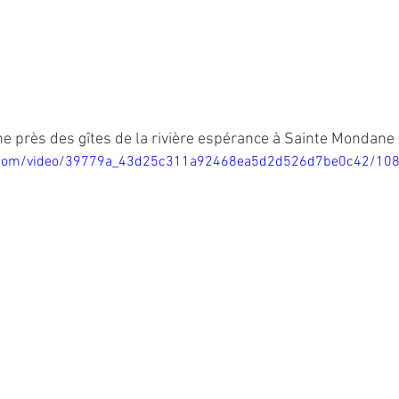
e près des gîtes de la rivière espérance à Sainte Mondane
tic.com/video/39779a_43d25c311a92468ea5d2d526d7be0c42/10