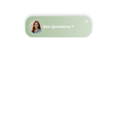
La période idéale est du 1er avril au 31 
mai, lorsque les fleurs sont en pleine 
floraison et que les températures sont 
agréables pour les balades et visites.
Quels équipements offre le gîte La 
Rivière Espérance pour les familles 
?
Le gîte propose une aire de jeux pour 
enfants, trampoline, piscine sécurisée 
adaptée aux personnes à mobilité 
réduite, espaces de pétanque et ping-
pong, ainsi qu’un grand jardin.